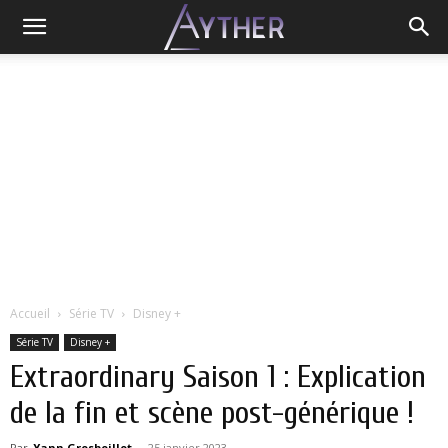
Accueil
Série TV
Disney +
Série TV
Disney +
Extraordinary Saison 1 : Explication
de la fin et scène post-générique !
Par
Yann Grosboillot
-
25 janvier 2023