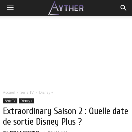
Accueil
Série TV
Disney +
Série TV
Disney +
Extraordinary Saison 2 : Quelle date
de sortie Disney Plus ?
Par
Yann Grosboillot
-
25 janvier 2023