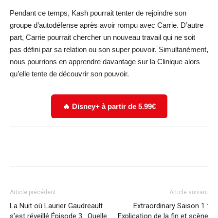
Pendant ce temps, Kash pourrait tenter de rejoindre son
groupe d’autodéfense après avoir rompu avec Carrie. D’autre
part, Carrie pourrait chercher un nouveau travail qui ne soit
pas défini par sa relation ou son super pouvoir. Simultanément,
nous pourrions en apprendre davantage sur la Clinique alors
qu’elle tente de découvrir son pouvoir.
🔥 Disney+ à partir de 5.99€
Facebook
X
WhatsApp
Email
Article précédent
Article suivant
La Nuit où Laurier Gaudreault
Extraordinary Saison 1 :
s’est réveillé Épisode 3 : Quelle
Explication de la fin et scène