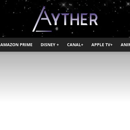
AMAZON PRIME
DISNEY +
CANAL+
APPLE TV+
ANI
Ayther