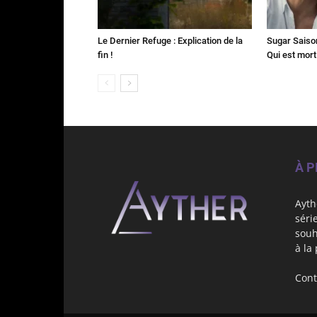
Le Dernier Refuge : Explication de la
Sugar Saison 
fin !
Qui est mort
À 
Ayth
séri
souh
à la
Cont