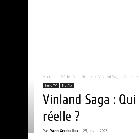
Accueil
Série TV
Netflix
Vinland Saga : Qui est S
Série TV
Netflix
Vinland Saga : Qui
réelle ?
Par
Yann Grosboillot
-
25 janvier 2023