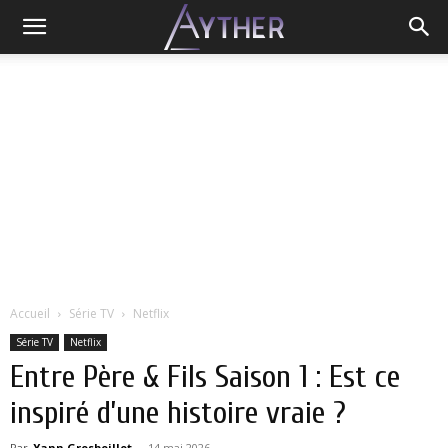
Accueil
Série TV
Netflix
Série TV
Netflix
Entre Père & Fils Saison 1 : Est ce
inspiré d’une histoire vraie ?
Par
Yann Grosboillot
-
14 mai 2026