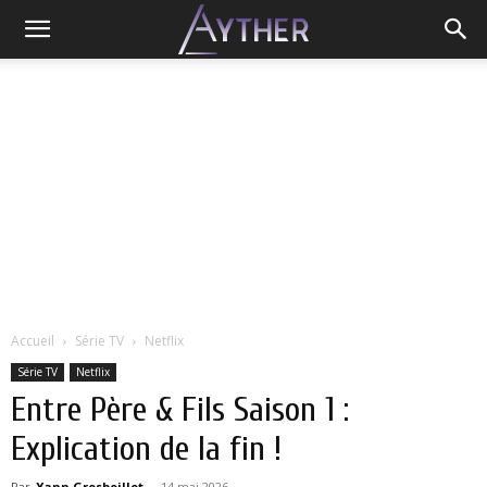
Accueil
Série TV
Netflix
Série TV
Netflix
Entre Père & Fils Saison 1 :
Explication de la fin !
Par
Yann Grosboillot
-
14 mai 2026