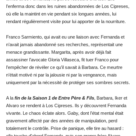
l’enferma donc dans les ruines abandonnées de Los Cipreses,
où elle la maintint en vie pendant six longues années, lui
rendant régulièrement visite pour lui apporter de la nourriture.
Franco Sarmiento, qui avait eu une liaison avec Fernanda et
n’avait jamais abandonné ses recherches, représentait une
menace grandissante. Margarita, après avoir déjà fait
assassiner l’avocate Gloria Villaseca, fit tuer Franco pour
l’empêcher de révéler ce qu’il savait à Barbara. Ce meurtre
n’était motivé ni par la jalousie ni par la vengeance, mais
uniquement par la nécessité de protéger ses sombres secrets.
A la
fin de la Saison 1 de Entre Père & Fils
, Barbara, Iker et
Alvaro se rendent à Los Cipreses. Ils y découvrent Fernanda
vivante. Le chaos éclate alors. Gaby, dont l’état mental était
gravement affecté par des années de manipulation, perd
totalement le contrôle. Prise de panique, elle tire au hasard :
elle touche d’abord Fernanda, puis son propre frère Alvaro,