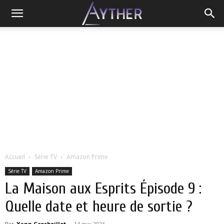
Accueil
Série TV
Amazon Prime
Série TV
Amazon Prime
La Maison aux Esprits Épisode 9 :
Quelle date et heure de sortie ?
Par
Yann Grosboillot
-
14 mai 2026