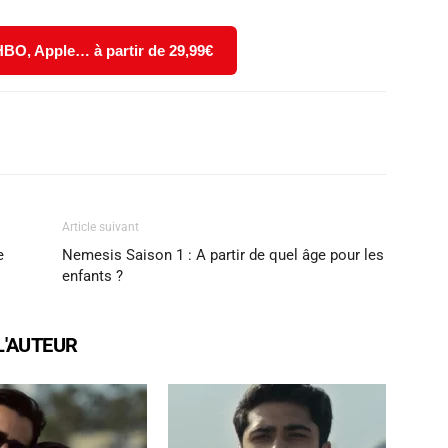
 HBO, Apple… à partir de 29,99€
X
WhatsApp
Email
Article suivant
e
Nemesis Saison 1 : A partir de quel âge pour les
enfants ?
L'AUTEUR