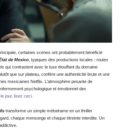
 principale, certaines scènes ont probablement bénéficié
’État de Mexico
, typiques des productions locales : routes
els qui contrastent avec le luxe étouffant du domaine
lutôt que sur plateau, confère une authenticité brute et une
éries mexicaines Netflix. L’atmosphère pesante de
 d’enfermement psychologique et émotionnel des
e jour, lisez ceci.
ils
transforme un simple mélodrame en un thriller
egard, chaque mensonge et chaque étreinte interdite. Un
addictive.