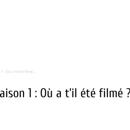
 : Où a t’il été filmé...
ison 1 : Où a t’il été filmé 