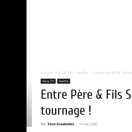
Accueil
Série TV
Netflix
Entre Père & Fils Saison 1
Série TV
Netflix
Entre Père & Fils Sa
tournage !
Par
Yann Grosboillot
-
14 mai 2026