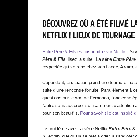
DÉCOUVREZ OÙ A ÉTÉ FILMÉ LA
NETFLIX ! LIEUX DE TOURNAGE 
Entre Père & Fils est disponible sur Netflix !
Si v
Père & Fils
, lisez la suite ! La série
Entre Père 
respectée qui se rend chez son fiancé, Alvaro, 
Cependant, la situation prend une tournure inatte
suite d’une rencontre fortuite. Parallèlement
questions sur le sort de Fernanda, l’ancienne 
l’autre sans accorder suffisamment d’attention 
pour son beau-fils.
Pour savoir si c’est inspiré d’
Le problème avec la série Netflix
Entre Père & 
À l’écran, quelqu’un se met à crier, à sangloter