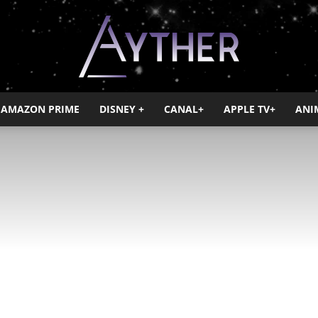
AMAZON PRIME
DISNEY +
CANAL+
APPLE TV+
ANI
Ayther