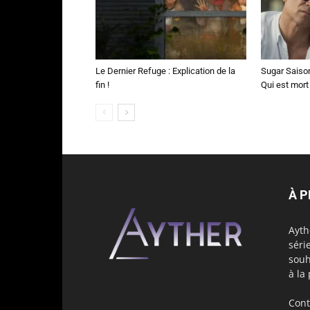
Le Dernier Refuge : Explication de la
Sugar Saison 
fin !
Qui est mort
À 
Ayth
séri
souh
à la
Cont