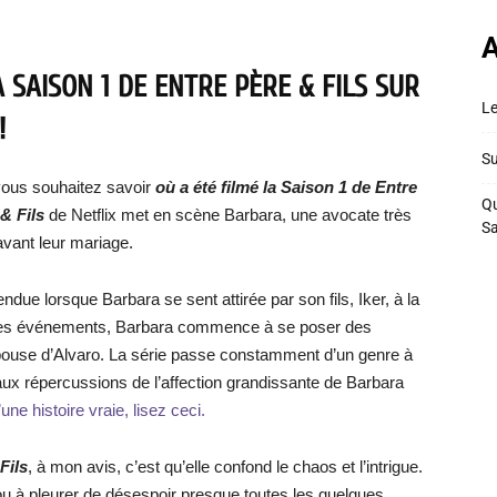
A
 SAISON 1 DE ENTRE PÈRE & FILS SUR
Le
!
Su
ous souhaitez savoir
où a été filmé la Saison 1 de Entre
Qu
& Fils
de Netflix met en scène Barbara, une avocate très
S
avant leur mariage.
ndue lorsque Barbara se sent attirée par son fils, Iker, à la
 à ces événements, Barbara commence à se poser des
épouse d’Alvaro. La série passe constamment d’un genre à
aux répercussions de l’affection grandissante de Barbara
une histoire vraie, lisez ceci.
Fils
, à mon avis, c’est qu’elle confond le chaos et l’intrigue.
 ou à pleurer de désespoir presque toutes les quelques