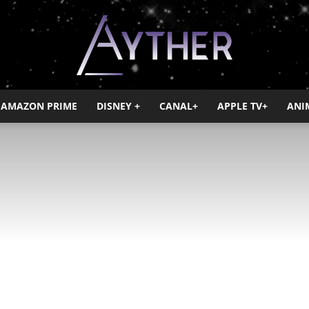
AMAZON PRIME
DISNEY +
CANAL+
APPLE TV+
ANI
Ayther