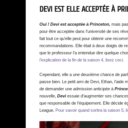
DEVI EST ELLE ACCEPTÉE À PR
Oui ! Devi est acceptée à Princeton,
mais pas 
pour être acceptée dans l’université de ses rêv
fait tout ce qu’elle peut pour obtenir une reco
recommandations. Elle était à deux doigts de r
que le professeur l’a entendue dire quelque cho
l’explication de la fin de la saison 4, lisez ceci.
Cependant, elle a une deuxième chance de parl
passe bien. Le petit ami de Devi, Ethan, l’aide
de demander une admission anticipée à
Prince
nouvelle,
Devi
essaie d’augmenter ses chances d
que responsable de l’équipement. Elle décide éga
League.
Pour savoir quand sortira la saison 5, l