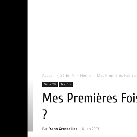
Accueil
Série TV
Netflix
Mes Premières Fois Sais
Série TV
Netflix
Mes Premières Fois
?
Par
Yann Grosboillot
-
8 juin 2023