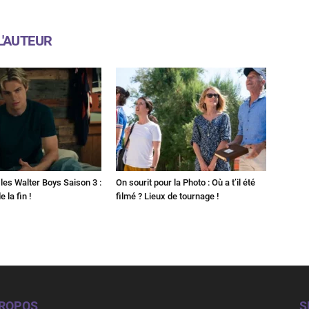
L'AUTEUR
les Walter Boys Saison 3 :
On sourit pour la Photo : Où a t’il été
 la fin !
filmé ? Lieux de tournage !
PROPOS
S