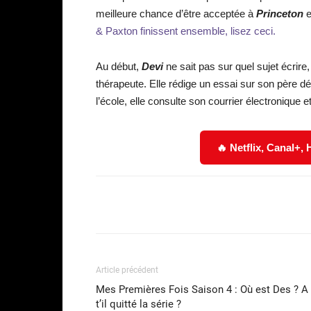
meilleure chance d’être acceptée à
Princeton
e
& Paxton finissent ensemble, lisez ceci.
Au début,
Devi
ne sait pas sur quel sujet écrire
thérapeute. Elle rédige un essai sur son père d
l’école, elle consulte son courrier électronique 
🔥 Netflix, Canal+,
Facebook
Partager
Article précédent
Mes Premières Fois Saison 4 : Où est Des ? A
t’il quitté la série ?