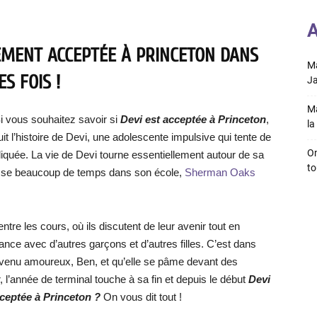
A
LEMENT ACCEPTÉE À PRINCETON DANS
Ma
S FOIS !
Ja
Ma
i vous souhaitez savoir si
Devi est acceptée à Princeton
,
la 
uit l’histoire de Devi, une adolescente impulsive qui tente de
On
iquée. La vie de Devi tourne essentiellement autour de sa
to
 passe beaucoup de temps dans son école,
Sherman Oaks
tre les cours, où ils discutent de leur avenir tout en
nce avec d’autres garçons et d’autres filles. C’est dans
venu amoureux, Ben, et qu’elle se pâme devant des
l’année de terminal touche à sa fin et depuis le début
Devi
cceptée à Princeton ?
On vous dit tout !