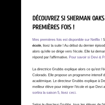
DÉCOUVREZ SI SHERMAN OAKS 
PREMIÈRES FOIS !
Mes premières fois est disponible sur Netflix !
S
école
, lisez la suite ! Au début du dernier épis
alors qu’elle se dirige vers l’école. Elle lui dem
répond par l’affirmative.
Pour savoir si Devi & Pa
La directrice Grubbs explique alors ce qu’est l’
Colorado. Elle propose un programme intensif d’
académique. Le directeur Grubbs explique à De
meilleur élève pour intégrer l’école et que Devi 
sortira la saison 5, lisez ceci.
Selon le directeur Grubbs, tous les élèves de l’