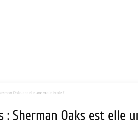
erman Oaks est elle une vraie école ?
 : Sherman Oaks est elle un