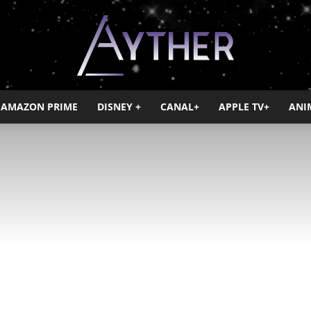
AMAZON PRIME
DISNEY +
CANAL+
APPLE TV+
ANI
Ayther