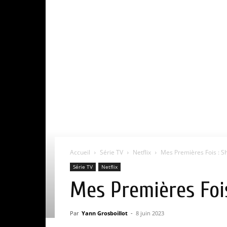
Accueil
Série TV
Netflix
Mes Premières Fois : Sh
Série TV
Netflix
Mes Premières Fois
Par
Yann Grosboillot
-
8 juin 2023