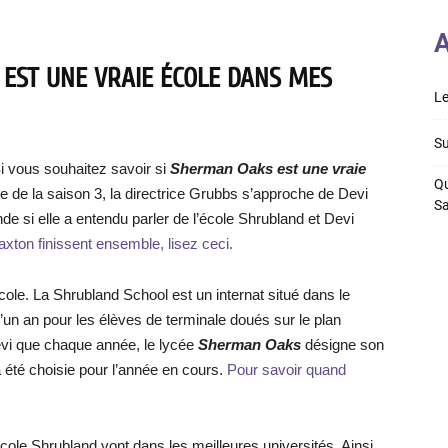
A
EST UNE VRAIE ÉCOLE DANS MES
Le
Su
i vous souhaitez savoir si
Sherman Oaks est une vraie
Qu
ode de la saison 3, la directrice Grubbs s’approche de Devi
S
ande si elle a entendu parler de l’école Shrubland et Devi
xton finissent ensemble, lisez ceci.
école. La Shrubland School est un internat situé dans le
un an pour les élèves de terminale doués sur le plan
vi que chaque année, le lycée
Sherman Oaks
désigne son
a été choisie pour l’année en cours.
Pour savoir quand
école Shrubland vont dans les meilleures universités. Ainsi,