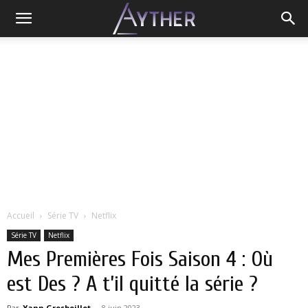
Accueil
Série TV
Netflix
Série TV
Netflix
Mes Premières Fois Saison 4 : Où
est Des ? A t’il quitté la série ?
Par
Yann Grosboillot
-
8 juin 2023