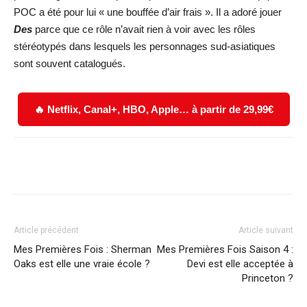
POC a été pour lui « une bouffée d’air frais ». Il a adoré jouer
Des
parce que ce rôle n’avait rien à voir avec les rôles
stéréotypés dans lesquels les personnages sud-asiatiques
sont souvent catalogués.
🔥 Netflix, Canal+, HBO, Apple… à partir de 29,99€
Facebook
X
WhatsApp
Email
Article précédent
Article suivant
Mes Premières Fois : Sherman
Mes Premières Fois Saison 4 :
Oaks est elle une vraie école ?
Devi est elle acceptée à
Princeton ?