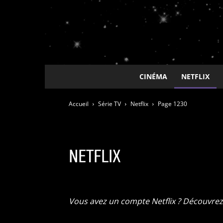
CINÉMA
NETFLIX
Accueil
Série TV
Netflix
Page 1230
NETFLIX
ADN / Wakanim
Amazon Prime
Animes
Apple T
Vous avez un compte Netflix ? Découvrez 