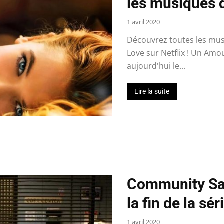
les musiques d
1 avril 2020
Découvrez toutes les mus
Love sur Netflix ! Un Amou
aujourd'hui le...
Lire la suite
Community Sai
la fin de la sér
1 avril 2020