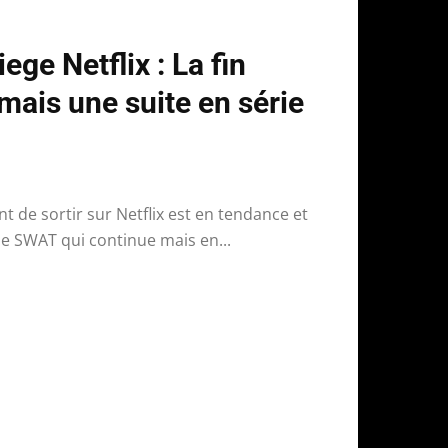
ge Netflix : La fin
 mais une suite en série
t de sortir sur Netflix est en tendance et
ie SWAT qui continue mais en...