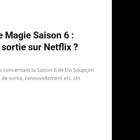
 Magie Saison 6 :
sortie sur Netflix ?
os concernant la Saison 6 de Un Soupçon
e de sortie, renouvellement etc. Un