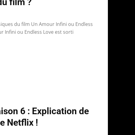
u film ?
iques du film Un Amour Infini ou Endless
r Infini ou Endless Love est sorti
son 6 : Explication de
ie Netflix !