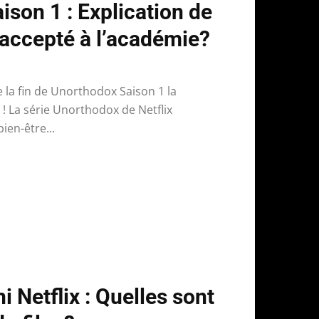
son 1 : Explication de
le accepté à l’académie?
e la fin de Unorthodox Saison 1 la
x ! La série Unorthodox de Netflix
ien-être...
i Netflix : Quelles sont