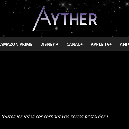
AMAZON PRIME
DISNEY +
CANAL+
APPLE TV+
ANI
Ayther
V+
Canal+
Disney +
HBO
Netflix
OCS
Paramount+
Salto
toutes les infos concernant vos séries préférées !