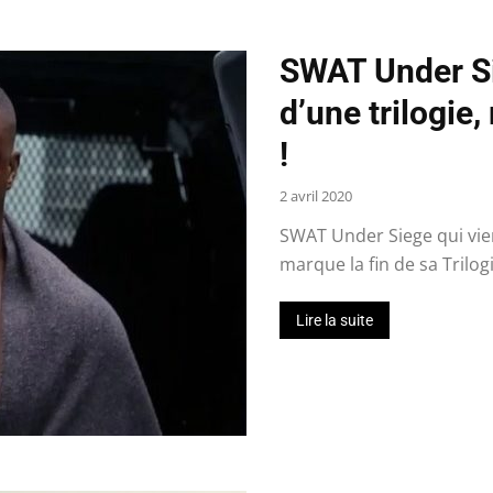
SWAT Under Sie
d’une trilogie,
!
2 avril 2020
SWAT Under Siege qui vien
marque la fin de sa Trilog
Lire la suite