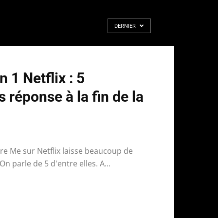
DERNIER
 1 Netflix : 5
 réponse à la fin de la
are Me sur Netflix laisse beaucoup de
n parle de 5 d'entre elles. A...