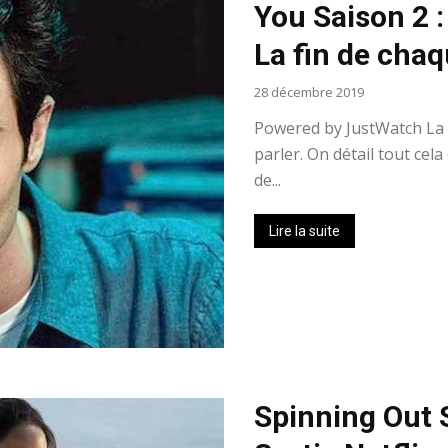
You Saison 2 : 
La fin de cha
28 décembre 2019
Powered by JustWatch La f
parler. On détail tout cel
de...
Lire la suite
Spinning Out S