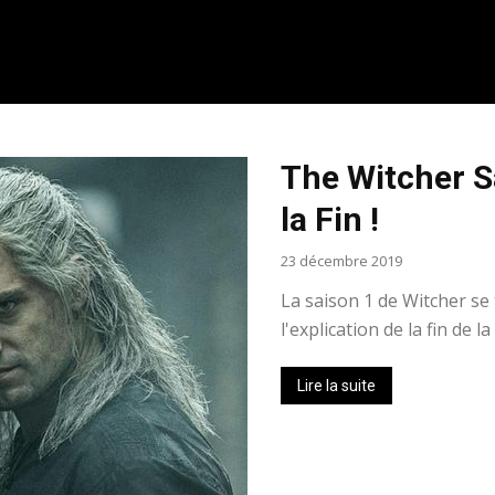
The Witcher Sa
la Fin !
23 décembre 2019
La saison 1 de Witcher se
l'explication de la fin de la
Lire la suite