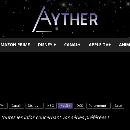
AMAZON PRIME
DISNEY +
CANAL+
APPLE TV+
ANIM
Ayther
TV+
Canal+
Disney +
HBO
Netflix
OCS
Paramount+
Salto
toutes les infos concernant vos séries préférées !