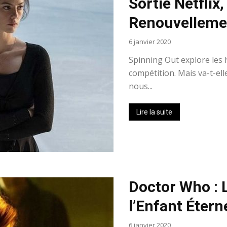
Sortie Netflix,
Renouvelleme
6 janvier 2020
Spinning Out explore les h
compétition. Mais va-t-ell
nous...
Lire la suite
Doctor Who : L
l’Enfant Éterne
6 janvier 2020