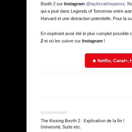
Booth 2 sur
Instagram
@taylorzakharperez
. N
qui a joué dans Legends of Tomorrow entre autr
Harvard et une distraction potentielle. Pour la s
En espérant avoir été le plus complet possible
2
et où les suivre sur
Instagram
!
🔥 Netflix, Canal+,
Facebook
Partager
Article précédent
The Kissing Booth 2 : Explication de la fin !
Université, Suite etc.