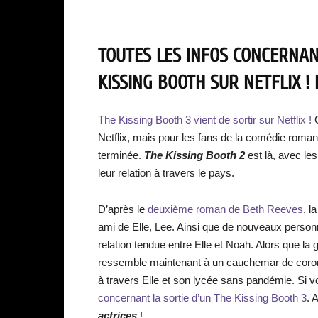
TOUTES LES INFOS CONCERNAN
KISSING BOOTH SUR NETFLIX !
The Kissing Booth 3 vient de sortir sur Netflix !
Netflix, mais pour les fans de la comédie romant
terminée.
The Kissing Booth 2
est là, avec les
leur relation à travers le pays.
D’après le
deuxième roman de Beth Reeves
, l
ami de Elle, Lee. Ainsi que de nouveaux personn
relation tendue entre Elle et Noah. Alors que la
ressemble maintenant à un cauchemar de corona
à travers Elle et son lycée sans pandémie. Si 
concernant la sortie d’un The Kissing Booth 3
. 
actrices
!