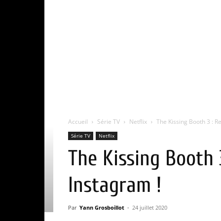
Accueil
Série TV
Netflix
The Kissing Booth 3 : Re
Série TV
Netflix
The Kissing Booth 3
Instagram !
Par
Yann Grosboillot
-
24 juillet 2020