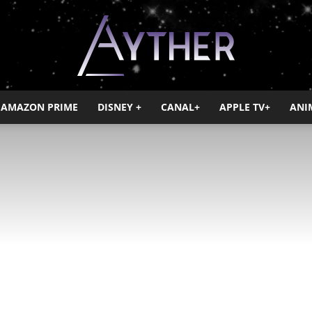
AMAZON PRIME
DISNEY +
CANAL+
APPLE TV+
ANI
Ayther