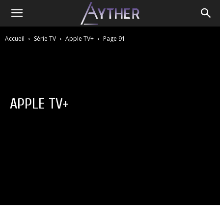
Accueil
Série TV
Apple TV+
Page 91
APPLE TV+
ADN / Wakanim
Amazon Prime
Animes
Apple TV+
Canal+
Disney +
HBO
Netflix
OCS
Paramount+
Salto