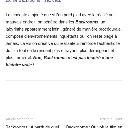
tourné Backrooms, lisez ceci.
Le cinéaste a ajouté que si l’on perd pied avec la réalité au
mauvais endroit, on pénètre dans les
Backrooms
, un
labyrinthe apparemment infini, généré de manière procédurale,
composé d’environnements inquiétants où l’on reste piégé à
jamais. La vision créative du réalisateur renforce l’authenticité
du film tout en le rendant plus effrayant, plus dérangeant et
plus immersif.
Non, Backrooms n’est pas inspiré d’une
histoire vraie !
Facebook
X
WhatsApp
Email
Article précédent
Article suivant
Backrooms : A partir de quel
Backrooms : Où voir le film en