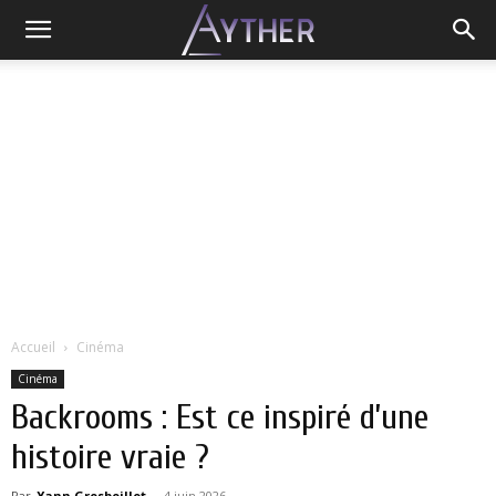
Accueil
Cinéma
Cinéma
Backrooms : Est ce inspiré d’une
histoire vraie ?
Par
Yann Grosboillot
-
4 juin 2026