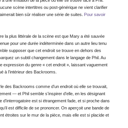
 une imitation de la pièce où elle se trouve face à Phil.
ucune scène intertitres ou post-générique ne vient clarifier
l aimerait bien sûr réaliser une série de suites.
Pour savoir
re la plus littérale de la scène est que Mary a été sauvée
enue pour une durée indéterminée dans un autre lieu tenu
ble supposer que cet endroit se trouve en dehors des
rquez un subtil changement dans le langage de Phil. Au
e expression du genre « cet endroit », laissant vaguement
ué à l’intérieur des Backrooms.
le des Backrooms comme d’un endroit où elle se trouvait,
ement — et Phil semble s’inspirer d’elle, en les désignant
 d’interrogatoire est si étrangement fade, et si proche dans
il est difficile de se prononcer. On aperçoit une bande de
t étroites sur le mur de la pièce, mais elle est si placide et