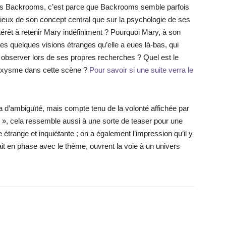
s Backrooms, c’est parce que Backrooms semble parfois
eux de son concept central que sur la psychologie de ses
térêt à retenir Mary indéfiniment ? Pourquoi Mary, à son
les quelques visions étranges qu’elle a eues là-bas, qui
observer lors de ses propres recherches ? Quel est le
aroxysme dans cette scène ?
Pour savoir si une suite verra le
la d’ambiguïté, mais compte tenu de la volonté affichée par
 », cela ressemble aussi à une sorte de teaser pour une
étrange et inquiétante ; on a également l’impression qu’il y
fait en phase avec le thème, ouvrent la voie à un univers
X
WhatsApp
Email