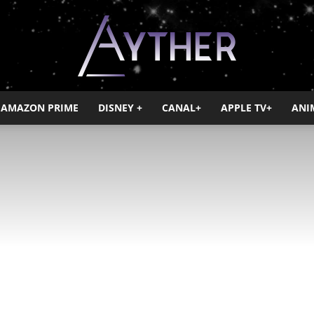
AMAZON PRIME
DISNEY +
CANAL+
APPLE TV+
ANI
Ayther