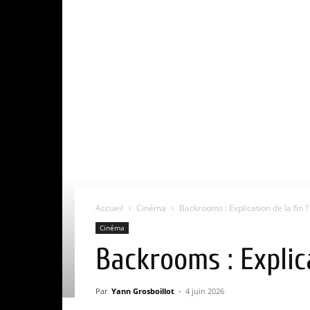
Accueil
Cinéma
Backrooms : Explication de la fin ? 
Cinéma
Backrooms : Explica
Par
Yann Grosboillot
-
4 juin 2026