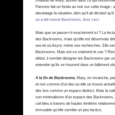
mutante de Mary, assise dans ce qui ressemble à
Parsons fait un fondu au noir sur cette image ; a
davantage la situation, bien qu’il ait déclaré qu’i
où a été tourné Backrooms, lisez ceci.
Mais que se passe-t-il exactement ici ? La lectu
des Backrooms, mais qu’elle est désormais dét
secret où Async mène ses recherches. Elle sem
Backrooms. Mais est-ce vraiment le cas ? Rema
début, il semble désigner les Backrooms par un
entendre qu’ils se trouvent dans un bâtiment sit
A la fin de Backrooms,
Mary, en revanche, par
et non comme d’un lieu où elle se trouve actuell
dès lors comme un espace distinct. Mais la salle
son minimalisme d’un espace des Backrooms, qu’
ciel bleu à travers de hautes fenêtres relativemen
immuable qu’elle semble un peu factice.