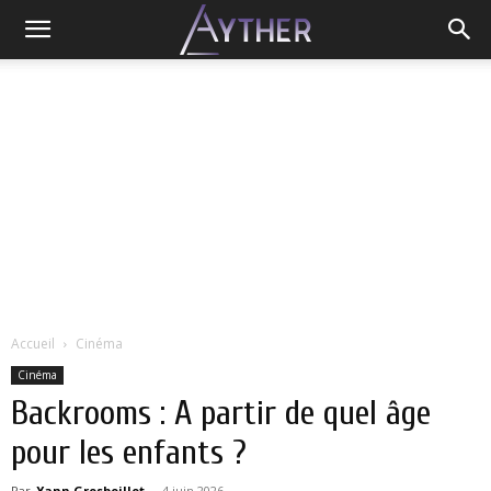
Accueil
Cinéma
Cinéma
Backrooms : A partir de quel âge
pour les enfants ?
Par
Yann Grosboillot
-
4 juin 2026