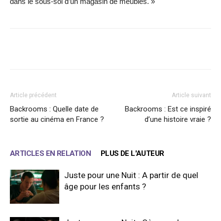
dans le sous-sol d’un magasin de meubles. »
Facebook
X
WhatsApp
Email
Article précédent
Article suivant
Backrooms : Quelle date de
Backrooms : Est ce inspiré
sortie au cinéma en France ?
d’une histoire vraie ?
ARTICLES EN RELATION
PLUS DE L'AUTEUR
Juste pour une Nuit : A partir de quel
âge pour les enfants ?