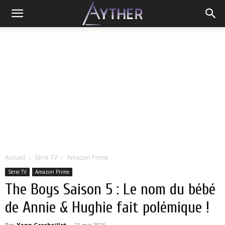
Accueil
Série TV
Amazon Prime
Série TV
Amazon Prime
The Boys Saison 5 : Le nom du bébé
de Annie & Hughie fait polémique !
Par
Yann Grosboillot
-
21 mai 2026