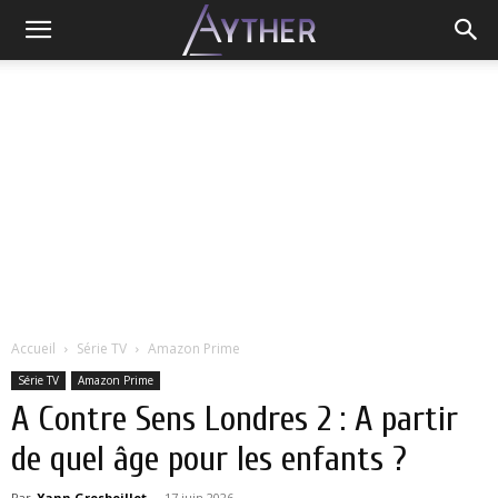
Accueil
Série TV
Amazon Prime
Série TV
Amazon Prime
A Contre Sens Londres 2 : A partir
de quel âge pour les enfants ?
Par
Yann Grosboillot
-
17 juin 2026