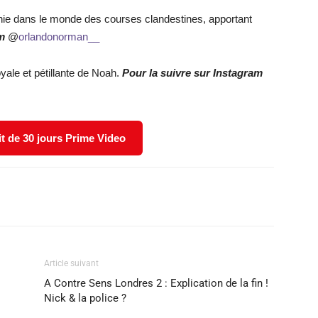
nnie dans le monde des courses clandestines, apportant
m
@
orlandonorman__
loyale et pétillante de Noah.
Pour la suivre sur Instagram
it de 30 jours Prime Video
X
WhatsApp
Email
Article suivant
A Contre Sens Londres 2 : Explication de la fin !
Nick & la police ?