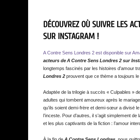
DÉCOUVREZ OÙ SUIVRE LES AC
SUR INSTAGRAM !
A Contre Sens Londres 2 est disponible sur Am
acteurs de
A Contre Sens Londres 2 sur Ins
longtemps fascinés par les histoires d’amour tra
Londres 2
prouvent que ce thème a toujours le 
Adaptée de la trilogie à succès « Culpables » d
adultes qui tombent amoureux après le mariage 
qu’ils soient demi-frère et demi-sœur a divisé le
l’inceste. Pour d’autres, il s’agit simplement de
et les plus captivants de la fiction : l’amour interd
À la fin de
A Contre Sens Londres
, nous quitt