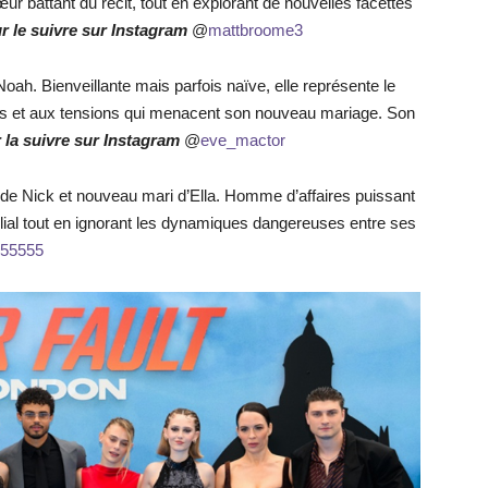
r battant du récit, tout en explorant de nouvelles facettes
r le suivre sur Instagram
@
mattbroome3
Noah. Bienveillante mais parfois naïve, elle représente le
crets et aux tensions qui menacent son nouveau mariage. Son
 la suivre sur Instagram
@
eve_mactor
e de Nick et nouveau mari d’Ella. Homme d’affaires puissant
familial tout en ignorant les dynamiques dangereuses entre ses
r55555