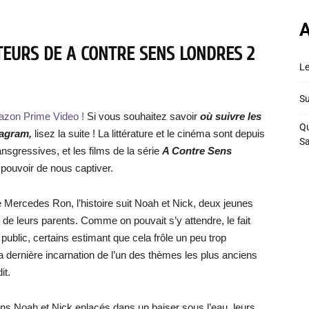
A
TEURS DE
A CONTRE SENS LONDRES 2
Le
Su
azon Prime Video !
Si vous souhaitez savoir
où suivre les
Qu
tagram
,
lisez la suite ! La littérature et le cinéma sont depuis
S
nsgressives, et les films de la série
A Contre Sens
pouvoir de nous captiver.
e Mercedes Ron, l’histoire suit Noah et Nick, deux jeunes
de leurs parents. Comme on pouvait s’y attendre, le fait
 public, certains estimant que cela frôle un peu trop
 la dernière incarnation de l’un des thèmes les plus anciens
it.
ons Noah et Nick enlacés dans un baiser sous l’eau, leurs