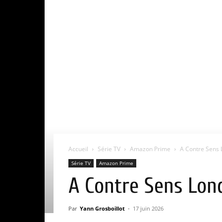
Accueil
Série TV
Amazon Prime
A Contre Sens L
Série TV
Amazon Prime
A Contre Sens Lond
Par
Yann Grosboillot
-
17 juin 2026