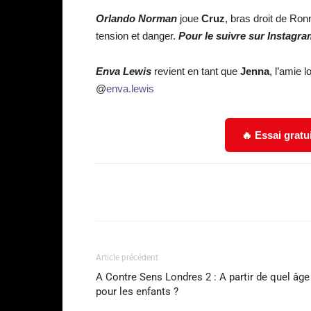
Orlando Norman
joue
Cruz
, bras droit de Ro
tension et danger.
Pour le suivre sur Instagra
Enva Lewis
revient en tant que
Jenna
, l’amie 
@
enva.lewis
🔥 Essai gratu
Facebook
Partager
Article précédent
A Contre Sens Londres 2 : A partir de quel âge
pour les enfants ?