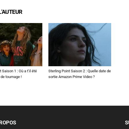
L'AUTEUR
t Saison 1 : Où a t’il été
Sterling Point Saison 2 : Quelle date de
 de tournage !
sortie Amazon Prime Video ?
PROPOS
S