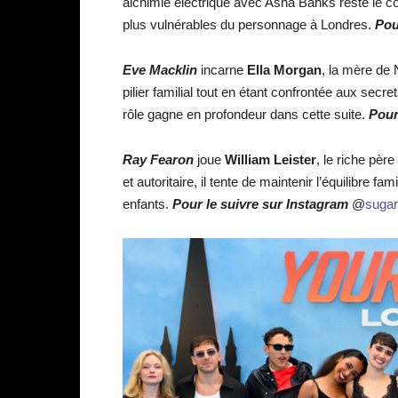
alchimie électrique avec Asha Banks reste le cœu
plus vulnérables du personnage à Londres.
Pou
Eve Macklin
incarne
Ella Morgan
, la mère de 
pilier familial tout en étant confrontée aux se
rôle gagne en profondeur dans cette suite.
Pour
Ray Fearon
joue
William Leister
, le riche pèr
et autoritaire, il tente de maintenir l’équilibre 
enfants.
Pour le suivre sur Instagram
@
suga