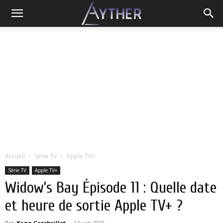
Accueil
Série TV
Apple TV+
Série TV
Apple TV+
Widow’s Bay Épisode 11 : Quelle date
et heure de sortie Apple TV+ ?
Par
Yann Grosboillot
-
17 juin 2026