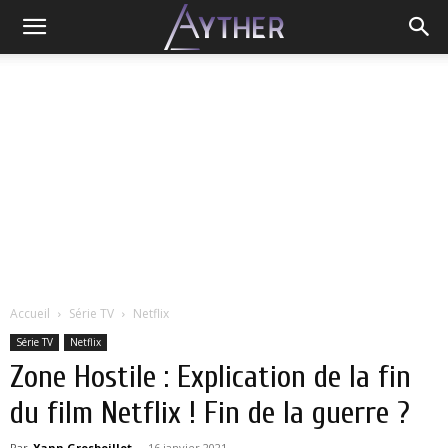
Accueil
Série TV
Netflix
Série TV
Netflix
Zone Hostile : Explication de la fin
du film Netflix ! Fin de la guerre ?
Par
Yann Grosboillot
-
16 janvier 2021