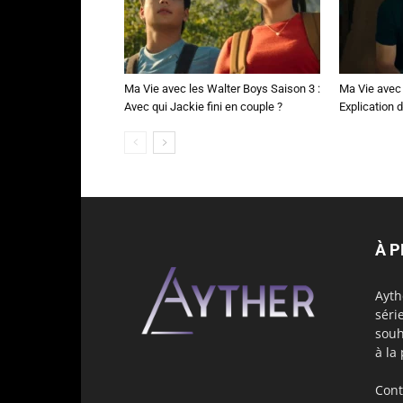
Ma Vie avec les Walter Boys Saison 3 :
Ma Vie avec 
Avec qui Jackie fini en couple ?
Explication de
À 
Ayth
séri
souh
à la
Cont