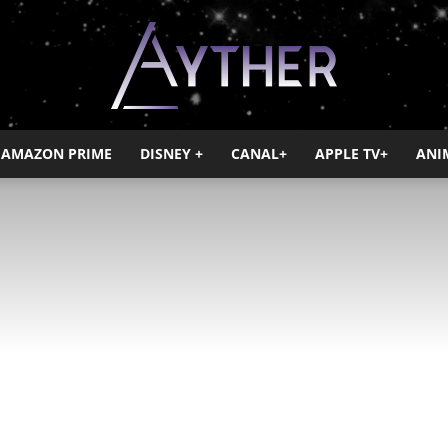
AMAZON PRIME
DISNEY +
CANAL+
APPLE TV+
ANI
Ayther