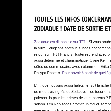
TOUTES LES INFOS CONCERNANT
ZODIAQUE ! DATE DE SORTIE ET
Zodiaque est disponible sur TF1 !
Si vous souha
la suite ! Vingt ans après le succès phénomén
retour sur TF1 ! Francis Huster reprend avec br
aussi déterminé et charismatique. Claire Keim 
côtés du commissaire, avec notamment Erika Sa
Philypa Phoenix.
Pour savoir à partir de quel âg
L’intrigue, toujours aussi haletante, suit la rich
de meurtres signés du Zodiaque – ce tueur en sé
paieront-ils pour les crimes de leurs parents ? 
saison 3 en 6 épisodes promet un thriller sombr
événement policier à ne pas manquer cet été su