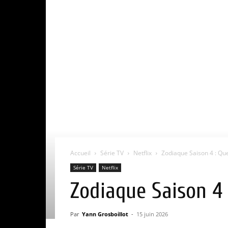
Accueil
Série TV
Netflix
Zodiaque Saison 4 : Que
Série TV
Netflix
Zodiaque Saison 4 :
Par
Yann Grosboillot
-
15 juin 2026