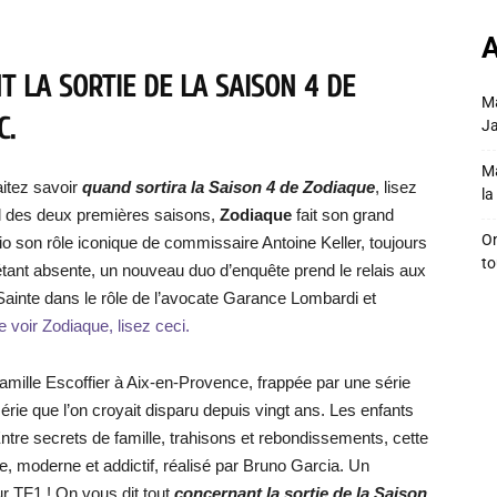
A
 LA SORTIE DE LA SAISON 4 DE
Ma
C.
Ja
Ma
itez savoir
quand sortira la Saison 4 de Zodiaque
, lisez
la 
al des deux premières saisons,
Zodiaque
fait son grand
On
io son rôle iconique de commissaire Antoine Keller, toujours
to
étant absente, un nouveau duo d’enquête prend le relais aux
inte dans le rôle de l’avocate Garance Lombardi et
e voir Zodiaque, lisez ceci.
e famille Escoffier à Aix-en-Provence, frappée par une série
rie que l’on croyait disparu depuis vingt ans. Les enfants
Entre secrets de famille, trahisons et rebondissements, cette
e, moderne et addictif, réalisé par Bruno Garcia. Un
r TF1 ! On vous dit tout
concernant la sortie de la Saison