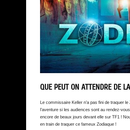
QUE PEUT ON ATTENDRE DE LA
Le commissaire Keller n’a pas fini de traquer le
l’aventure si les audiences sont au rendez-vous
encore de beaux jours devant elle sur TF1 ! No
en train de traquer ce fameux Zodiaque !