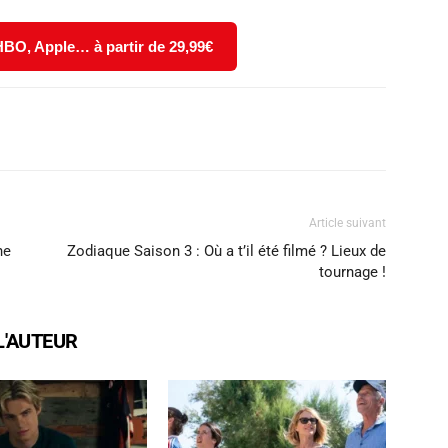
 HBO, Apple… à partir de 29,99€
X
WhatsApp
Email
Article suivant
ne
Zodiaque Saison 3 : Où a t’il été filmé ? Lieux de
tournage !
L'AUTEUR