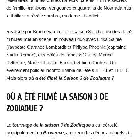
paieront-ils pour les crimes de leurs parents ? Entre secrets
de famille, trahisons, vengeance et quatrains de Nostradamus,
le thriller se révèle sombre, moderne et addictif.
Réalisée par Bruno Garcia, cette saison 3 en 6 épisodes de 52
minutes met en scène un nouveau duo avec Erika Sainte
(l’avocate Garance Lombardi) et Philypa Phoenix (capitaine
Nadia Roman), aux côtés de Lannick Gautry, Marine
Delterme, Marie-Christine Barrault et bien d’autres. Un
événement policier incontournable de l’été sur TF1 et TF1+ !
Mais alors
où a été filmé la Saison 3 de Zodiaque ?
OÙ A ÉTÉ FILMÉ LA SAISON 3 DE
ZODIAQUE ?
Le
tournage de la saison 3 de Zodiaque
s’est déroulé
principalement en
Provence
, au cœur des décors naturels et