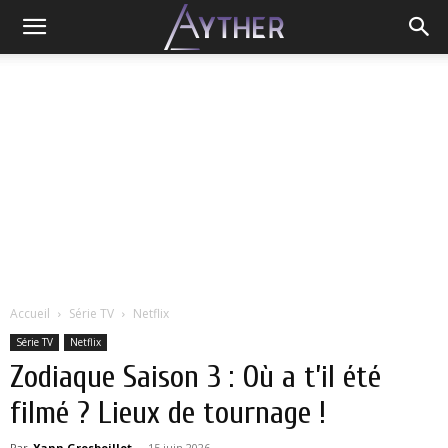
Accueil
Série TV
Netflix
Série TV
Netflix
Zodiaque Saison 3 : Où a t’il été
filmé ? Lieux de tournage !
Par
Yann Grosboillot
-
15 juin 2026