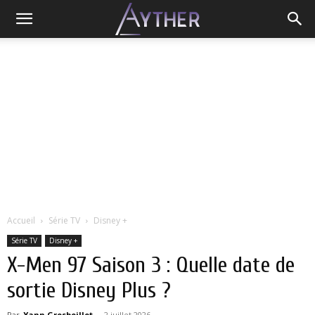
Accueil
Série TV
Disney +
Série TV
Disney +
X-Men 97 Saison 3 : Quelle date de
sortie Disney Plus ?
Par
Yann Grosboillot
-
2 juillet 2026