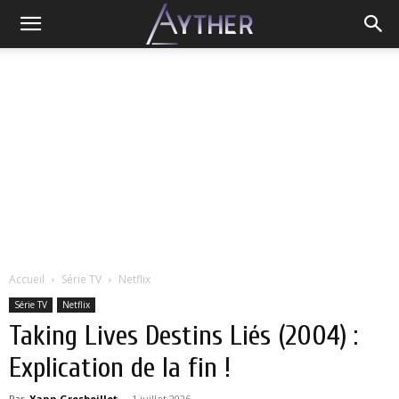
Accueil
Série TV
Netflix
Série TV
Netflix
Taking Lives Destins Liés (2004) :
Explication de la fin !
Par
Yann Grosboillot
-
1 juillet 2026