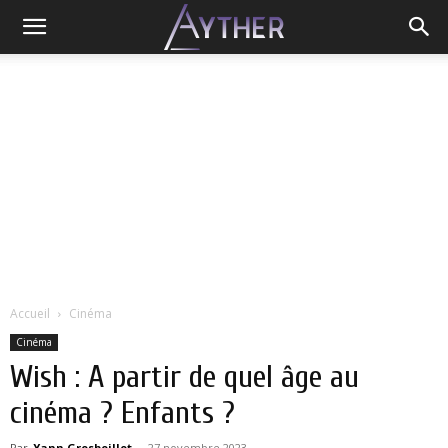
Accueil
Cinéma
Cinéma
Wish : A partir de quel âge au
cinéma ? Enfants ?
Par
Yann Grosboillot
-
27 novembre 2023