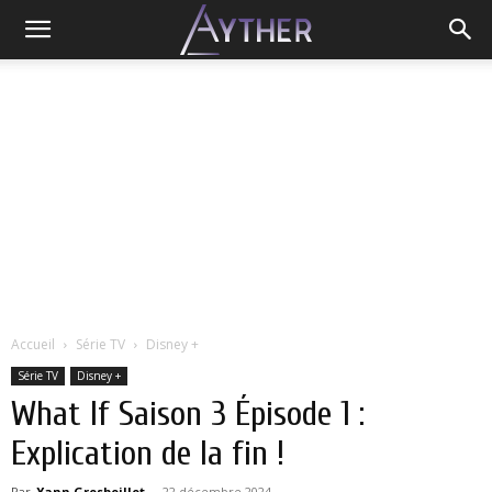
Accueil
Série TV
Disney +
Série TV
Disney +
What If Saison 3 Épisode 1 :
Explication de la fin !
Par
Yann Grosboillot
-
22 décembre 2024