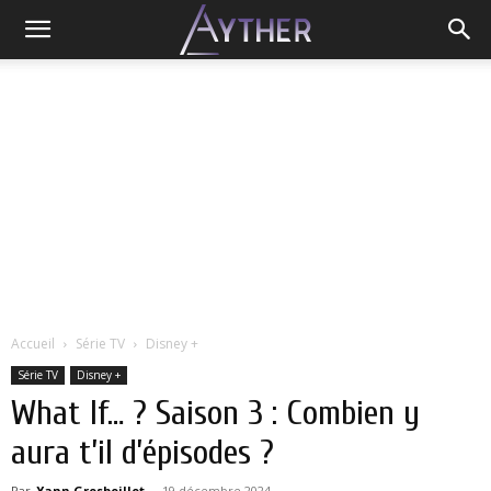
Accueil
Série TV
Disney +
Série TV
Disney +
What If… ? Saison 3 : Combien y
aura t’il d’épisodes ?
Par
Yann Grosboillot
-
19 décembre 2024