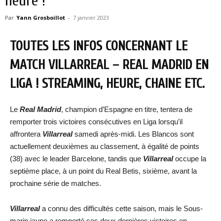
heure !
Par
Yann Grosboillot
-
7 janvier 2023
TOUTES LES INFOS CONCERNANT LE
MATCH VILLARREAL – REAL MADRID EN
LIGA ! STREAMING, HEURE, CHAINE ETC.
Le
Real Madrid
, champion d’Espagne en titre, tentera de
remporter trois victoires consécutives en Liga lorsqu’il
affrontera
Villarreal
samedi après-midi. Les Blancos sont
actuellement deuxièmes au classement, à égalité de points
(38) avec le leader Barcelone, tandis que
Villarreal
occupe la
septième place, à un point du Real Betis, sixième, avant la
prochaine série de matches.
Villarreal
a connu des difficultés cette saison, mais le Sous-
marin jaune a remporté ses deux dernières victoires en