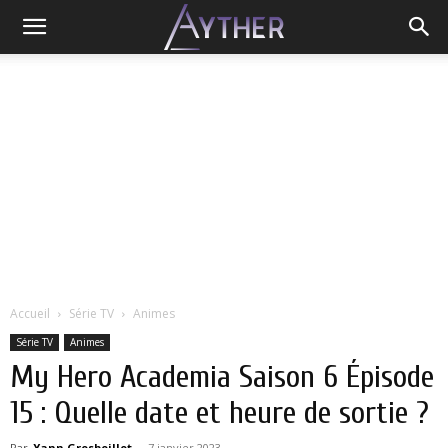
Accueil
Série TV
Animes
Série TV
Animes
My Hero Academia Saison 6 Épisode
15 : Quelle date et heure de sortie ?
Par
Yann Grosboillot
-
7 janvier 2023