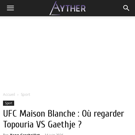
Accueil
Sport
Sport
UFC Maison Blanche : Où regarder
Topouria VS Gaethje ?
Par
Yann Grosboillot
-
14 juin 2026