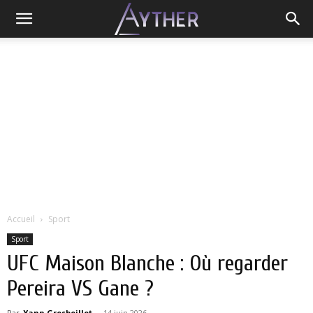
Accueil
Sport
Sport
UFC Maison Blanche : Où regarder
Pereira VS Gane ?
Par
Yann Grosboillot
-
14 juin 2026