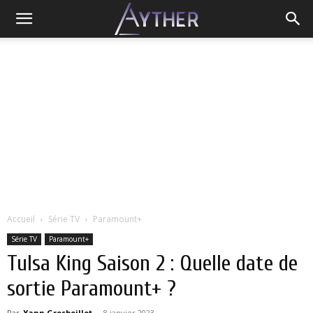
Accueil
Série TV
Paramount+
Série TV
Paramount+
Tulsa King Saison 2 : Quelle date de
sortie Paramount+ ?
Par
Yann Grosboillot
-
8 janvier 2023