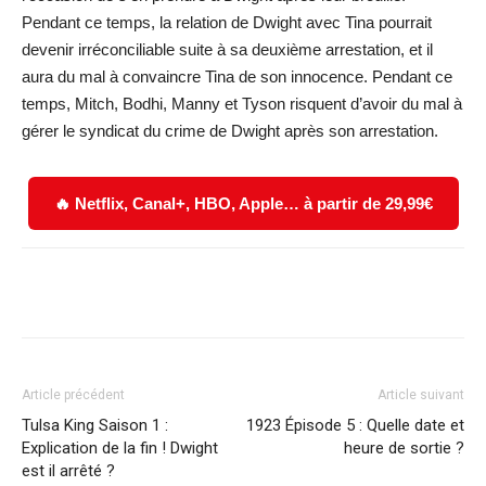
Pendant ce temps, la relation de Dwight avec Tina pourrait
devenir irréconciliable suite à sa deuxième arrestation, et il
aura du mal à convaincre Tina de son innocence. Pendant ce
temps, Mitch, Bodhi, Manny et Tyson risquent d’avoir du mal à
gérer le syndicat du crime de Dwight après son arrestation.
🔥 Netflix, Canal+, HBO, Apple… à partir de 29,99€
Facebook
X
WhatsApp
Email
Article précédent
Article suivant
Tulsa King Saison 1 :
1923 Épisode 5 : Quelle date et
Explication de la fin ! Dwight
heure de sortie ?
est il arrêté ?