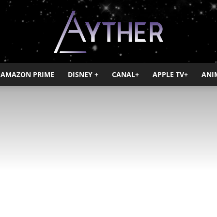
AMAZON PRIME
DISNEY +
CANAL+
APPLE TV+
ANI
Ayther