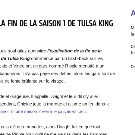
A
A FIN DE LA SAISON 1 DE TULSA KING
Ma
la 
On
ous souhaitez connaitre
l’explication de la fin de la
to
1 de Tulsa King
commence par un flash-back sur les
hickie et Vince ont un gars nommé Ripple menotté à un
On
andonné. Il n’a pas payé ses dettes, alors les gars font ce
que de fonte brûlante sur le visage.
 et orageuse. Il appelle Dwight et leur dit d’y aller
Cependant, Chickie jette la marque et allume un feu dans le
voir si une saison 2 verra le jour, lisez ceci.
pas la clé des menottes, alors Dwight fait ce que tout
 tête de Ripple pour qu’il ne meure pas dans les flammes.