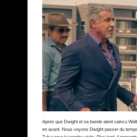
Après que Dwight et sa bande aient vaincu Waltr
en avant. Nous voyons Dwight passer du temps ave
Tulsa pour lui rendre visite. Plus tard, il rencon