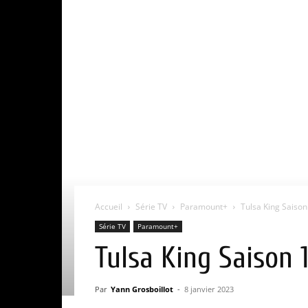
Accueil
Série TV
Paramount+
Tulsa King Saison 1
Série TV
Paramount+
Tulsa King Saison 1 
Par
Yann Grosboillot
-
8 janvier 2023