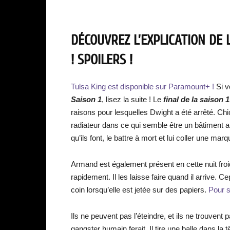
DÉCOUVREZ L’EXPLICATION DE L
! SPOILERS !
Tulsa King est disponible sur Paramount+ !
Si v
Saison 1
, lisez la suite ! Le
final de la saison 
raisons pour lesquelles Dwight a été arrêté. C
radiateur dans ce qui semble être un bâtiment ab
qu’ils font, le battre à mort et lui coller une mar
Armand est également présent en cette nuit froide
rapidement. Il les laisse faire quand il arrive. 
coin lorsqu’elle est jetée sur des papiers.
Pour sa
Ils ne peuvent pas l’éteindre, et ils ne trouvent 
gangster humain ferait. Il tire une balle dans la