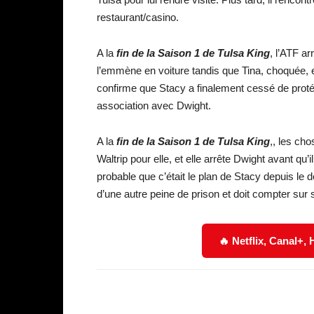
restaurant/casino.
A la
fin de la Saison 1 de Tulsa King
, l’ATF a
l’emmène en voiture tandis que Tina, choquée, e
confirme que Stacy a finalement cessé de protég
association avec Dwight.
A la
fin de la Saison 1 de Tulsa King
,, les ch
Waltrip pour elle, et elle arrête Dwight avant qu’
probable que c’était le plan de Stacy depuis le d
d’une autre peine de prison et doit compter sur s
🔥 Netflix, Canal+,
Facebook
Partager