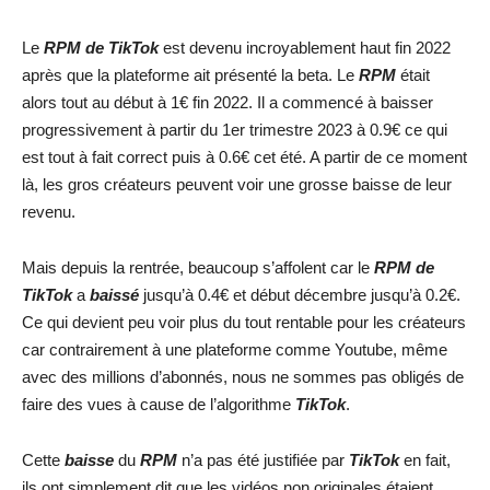
Le
RPM de TikTok
est devenu incroyablement haut fin 2022
après que la plateforme ait présenté la beta. Le
RPM
était
alors tout au début à 1€ fin 2022. Il a commencé à baisser
progressivement à partir du 1er trimestre 2023 à 0.9€ ce qui
est tout à fait correct puis à 0.6€ cet été. A partir de ce moment
là, les gros créateurs peuvent voir une grosse baisse de leur
revenu.
Mais depuis la rentrée, beaucoup s’affolent car le
RPM de
TikTok
a
baissé
jusqu’à 0.4€ et début décembre jusqu’à 0.2€.
Ce qui devient peu voir plus du tout rentable pour les créateurs
car contrairement à une plateforme comme Youtube, même
avec des millions d’abonnés, nous ne sommes pas obligés de
faire des vues à cause de l’algorithme
TikTok
.
Cette
baisse
du
RPM
n’a pas été justifiée par
TikTok
en fait,
ils ont simplement dit que les vidéos non originales étaient