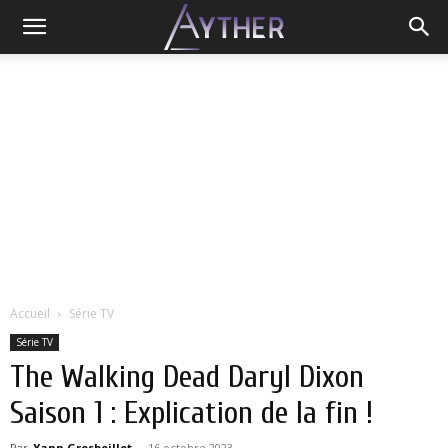
Accueil
Série TV
Série TV
The Walking Dead Daryl Dixon
Saison 1 : Explication de la fin !
Par
Yann Grosboillot
-
16 octobre 2023