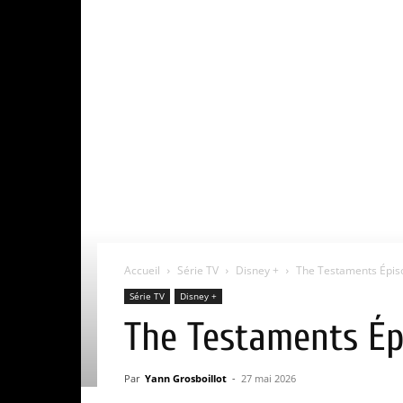
Accueil
Série TV
Disney +
The Testaments Épisod
Série TV
Disney +
The Testaments Épi
Par
Yann Grosboillot
-
27 mai 2026