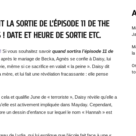
A
 LA SORTIE DE L’ÉPISODE 11 DE THE
Ma
! DATE ET HEURE DE SORTIE ETC.
Ja
Ma
!
Si vous souhaitez savoir
quand sortira l’épisode 11 de
la 
, après le mariage de Becka, Agnès se confie à Daisy, lui
On
ie, même si ce sacrifice en valait « la peine ». Daisy dit
to
ère, et lui fait une révélation fracassante : elle pense
la et qualifie June de « terroriste », Daisy révèle qu’elle a
qu’elle est activement impliquée dans Mayday. Cependant,
mbre un dessin d’enfance sur lequel le nom « Hannah » est
 de Lydia, qui lui explique que l’école fait face à une «