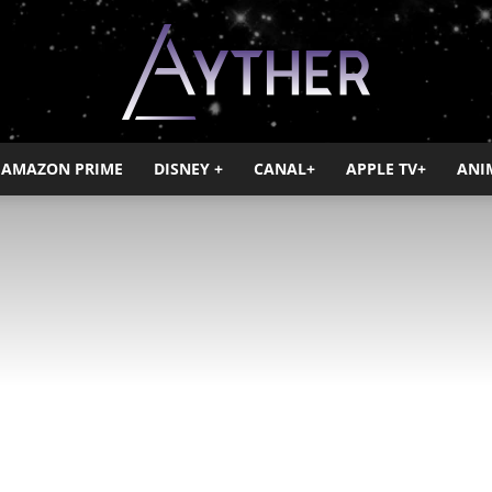
AMAZON PRIME
DISNEY +
CANAL+
APPLE TV+
ANI
Ayther