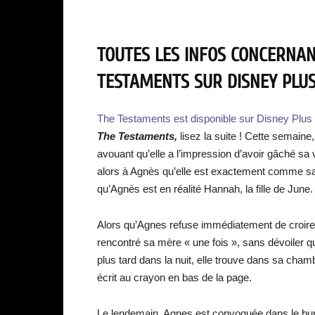
TOUTES LES INFOS CONCERNANT
TESTAMENTS SUR DISNEY PLUS 
The Testaments
est disponible sur Disney Plus 
The Testaments,
lisez la suite ! Cette semaine
avouant qu’elle a l’impression d’avoir gâché sa v
alors à Agnès qu’elle est exactement comme sa m
qu’Agnès est en réalité Hannah, la fille de June.
Alors qu’Agnes refuse immédiatement de croire ce
rencontré sa mère « une fois », sans dévoiler 
plus tard dans la nuit, elle trouve dans sa cha
écrit au crayon en bas de la page.
Le lendemain, Agnes est convoquée dans le bureau