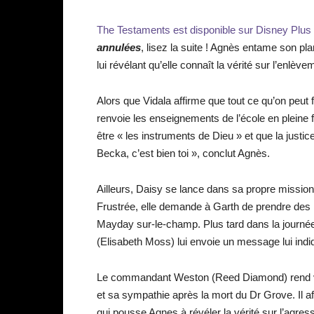
The Testaments
est disponible sur Disney Plus 
annulées
, lisez la suite ! Agnès entame son pl
lui révélant qu’elle connaît la vérité sur l’enlè
Alors que Vidala affirme que tout ce qu’on peut f
renvoie les enseignements de l’école en pleine f
être « les instruments de Dieu » et que la justic
Becka, c’est bien toi », conclut Agnès.
Ailleurs, Daisy se lance dans sa propre missio
Frustrée, elle demande à Garth de prendre des m
Mayday sur-le-champ. Plus tard dans la journée
(Elisabeth Moss) lui envoie un message lui indi
Le commandant Weston (Reed Diamond) rend visi
et sa sympathie après la mort du Dr Grove. Il
qui pousse Agnes à révéler la vérité sur l’agress