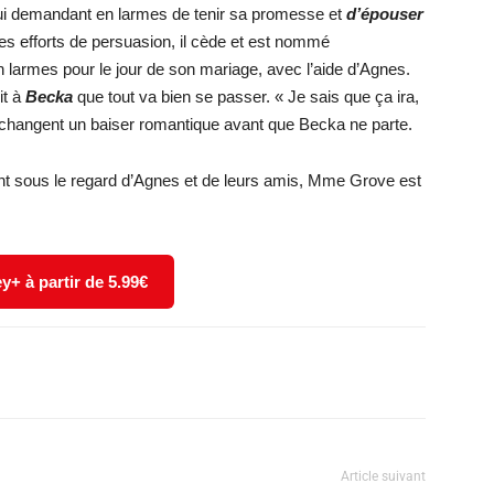
lui demandant en larmes de tenir sa promesse et
d’épouser
es efforts de persuasion, il cède et est nommé
 larmes pour le jour de son mariage, avec l’aide d’Agnes.
it à
Becka
que tout va bien se passer. « Je sais que ça ira,
changent un baiser romantique avant que Becka ne parte.
nt sous le regard d’Agnes et de leurs amis, Mme Grove est
y+ à partir de 5.99€
X
WhatsApp
Email
Article suivant