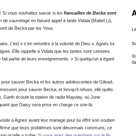
A
!
Si vous souhaitez savoir si les
fiancailles de Becka sont
an de sauvetage en faisant appel à tante Vidala (Mabel Li),
vement de Becka par les Yeux.
Le
aire, c’est « s’en remettre à la volonté de Dieu », Agnès lui
Su
igure. Elle rappelle à Vidala que les tantes sont censées
Qu
e fait partie de leurs enseignements. « Si quelqu’un a égaré
S
n pour sauver Becka et les autres adolescentes de Gilead.
esures pour sauver Becka, et lorsqu’il refuse, elle quitte
, Garth écoute la station de radio Mayday, où June
quant que Daisy sera prise en charge ce soir-là.
te à Agnes avant leur mariage pour lui offrir son soutien
 affirme que leurs problèmes sont désormais communs, ce
ion qu’elle a subie.
Si vous avez des questions sur la fin,