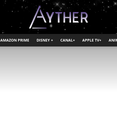
AMAZON PRIME
DISNEY +
CANAL+
APPLE TV+
ANI
Ayther