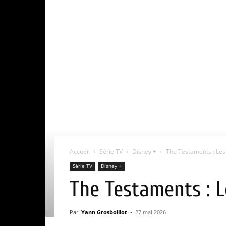
Accueil
Série TV
Disney +
The Testaments : Les 
Série TV
Disney +
The Testaments : L
Par
Yann Grosboillot
-
27 mai 2026