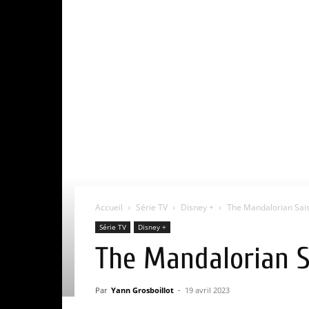
Accueil
Série TV
Disney +
The Mandalorian Saiso
Série TV
Disney +
The Mandalorian Sa
Par
Yann Grosboillot
-
19 avril 2023