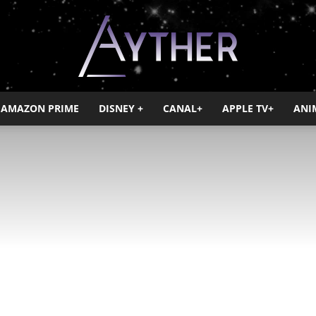
AMAZON PRIME
DISNEY +
CANAL+
APPLE TV+
ANI
Ayther