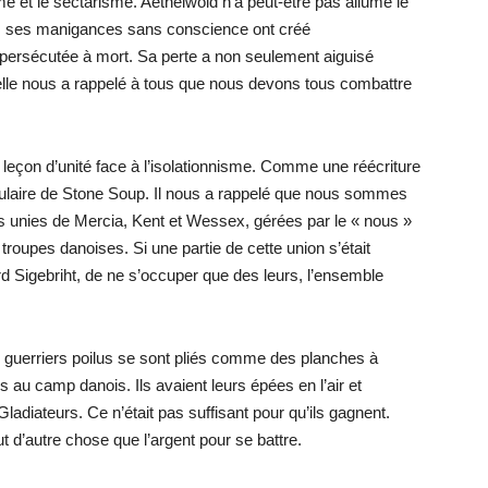
me et le sectarisme. Aethelwold n’a peut-être pas allumé le
Mais ses manigances sans conscience ont créé
é persécutée à mort. Sa perte a non seulement aiguisé
elle nous a rappelé à tous que nous devons tous combattre
e leçon d’unité face à l’isolationnisme. Comme une réécriture
populaire de Stone Soup. Il nous a rappelé que nous sommes
s unies de Mercia, Kent et Wessex, gérées par le « nous »
troupes danoises. Si une partie de cette union s’était
rd Sigebriht, de ne s’occuper que des leurs, l’ensemble
s guerriers poilus se sont pliés comme des planches à
au camp danois. Ils avaient leurs épées en l’air et
Gladiateurs. Ce n’était pas suffisant pour qu’ils gagnent.
ut d’autre chose que l’argent pour se battre.