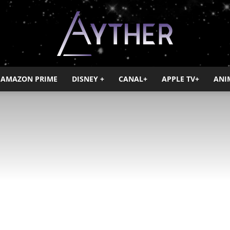
AMAZON PRIME
DISNEY +
CANAL+
APPLE TV+
ANI
Ayther