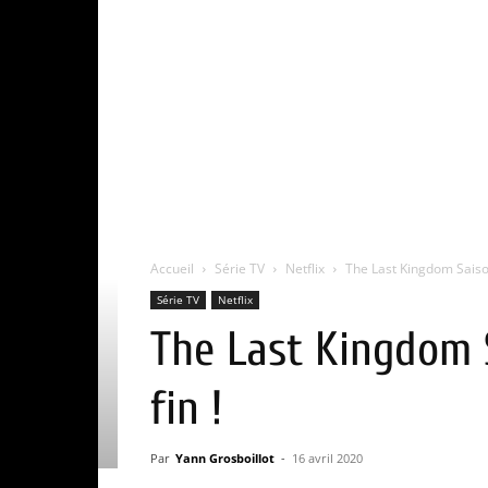
Accueil
Série TV
Netflix
The Last Kingdom Saison 
Série TV
Netflix
The Last Kingdom S
fin !
Par
Yann Grosboillot
-
16 avril 2020