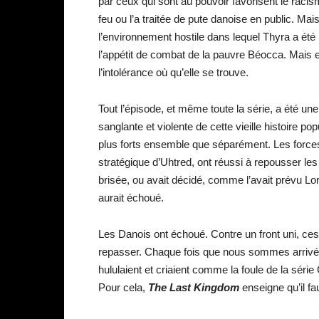
par ceux qui sont au pouvoir favorisent le racis
feu ou l’a traitée de pute danoise en public. 
l’environnement hostile dans lequel Thyra a ét
l’appétit de combat de la pauvre Béocca. Mais 
l’intolérance où qu’elle se trouve.
Tout l’épisode, et même toute la série, a été un
sanglante et violente de cette vieille histoire 
plus forts ensemble que séparément. Les force
stratégique d’Uhtred, ont réussi à repousser les 
brisée, ou avait décidé, comme l’avait prévu Lo
aurait échoué.
Les Danois ont échoué. Contre un front uni, ce
repasser. Chaque fois que nous sommes arrivés 
hululaient et criaient comme la foule de la série 
Pour cela,
The Last Kingdom
enseigne qu’il fa