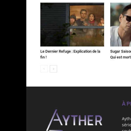
Le Dernier Refuge : Explication de la
Sugar Saison 
fin !
Qui est mort
À 
Ayth
séri
souh