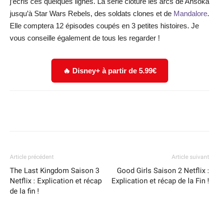
j’écris ces quelques lignes. La série clôture les arcs de Ahsoka
jusqu’à Star Wars Rebels, des soldats clones et de
Mandalore
.
Elle comptera 12 épisodes coupés en 3 petites histoires. Je
vous conseille également de tous les regarder !
🔥 Disney+ à partir de 5.99€
Facebook
X
WhatsApp
Email
Article précédent
Article suivant
The Last Kingdom Saison 3
Good Girls Saison 2 Netflix :
Netflix : Explication et récap
Explication et récap de la Fin !
de la fin !