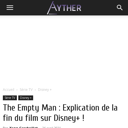
Accueil
Série TV
Disney +
Série TV
Disney +
The Empty Man : Explication de la
fin du film sur Disney+ !
Par
Yann Grosboillot
-
26 avril 2021