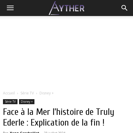
Accueil
Série TV
Disney +
Série TV
Disney +
Face à la Mer l’histoire de Truly
Ederle : Explication de la fin !
Par
Yann Grosboillot
-
23 juillet 2024