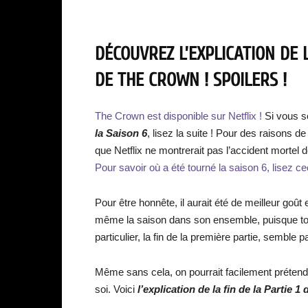
DÉCOUVREZ L’EXPLICATION DE L
DE THE CROWN ! SPOILERS !
The Crown est disponible sur Netflix !
Si vous s
la Saison 6
, lisez la suite ! Pour des raisons d
que Netflix ne montrerait pas l’accident mortel
Pour savoir où a été tourné la saison 6, lisez ce
Pour être honnête, il aurait été de meilleur goût 
même la saison dans son ensemble, puisque tou
particulier, la fin de la première partie, semble pa
Même sans cela, on pourrait facilement prétendr
soi. Voici
l’explication de la fin de la Partie 