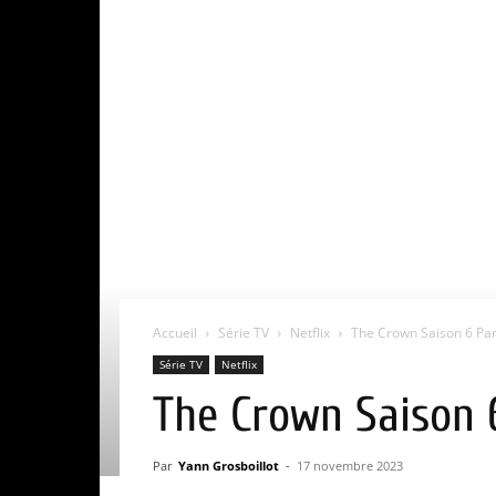
Accueil
Série TV
Netflix
The Crown Saison 6 Parti
Série TV
Netflix
The Crown Saison 6 
Par
Yann Grosboillot
-
17 novembre 2023