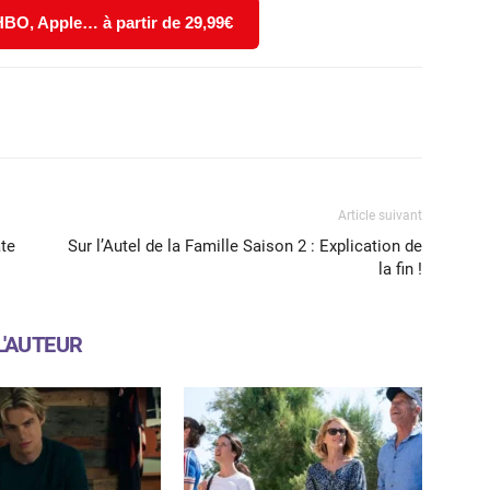
 HBO, Apple… à partir de 29,99€
X
WhatsApp
Email
Article suivant
ate
Sur l’Autel de la Famille Saison 2 : Explication de
la fin !
L'AUTEUR