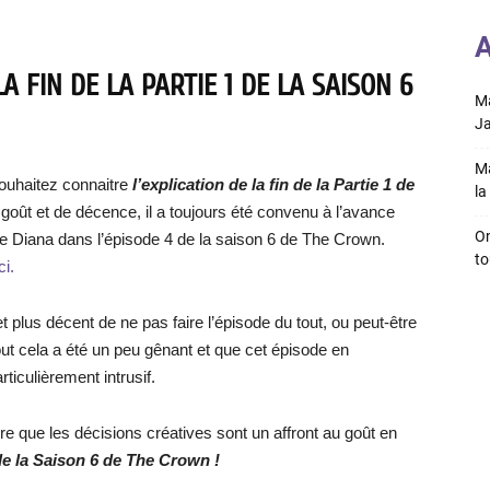
A
A FIN DE LA PARTIE 1 DE LA SAISON 6
Ma
Ja
Ma
ouhaitez connaitre
l’explication de la fin de la Partie 1 de
la 
e goût et de décence, il a toujours été convenu à l’avance
On
 de Diana dans l’épisode 4 de la saison 6 de The Crown.
to
ci.
et plus décent de ne pas faire l’épisode du tout, ou peut-être
t cela a été un peu gênant et que cet épisode en
rticulièrement intrusif.
e que les décisions créatives sont un affront au goût en
1 de la Saison 6 de The Crown !