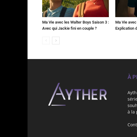
Ma Vie avec les Walter Boys Saison 3 :
Ma Vie avec 
Avec qui Jackie fini en couple ?
Explication de
À 
Ayth
séri
souh
à la
Cont