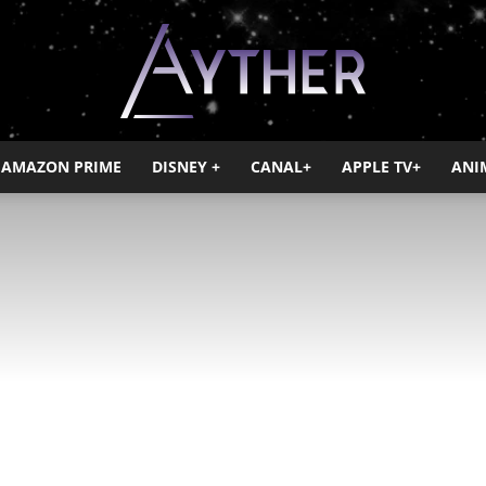
AMAZON PRIME
DISNEY +
CANAL+
APPLE TV+
ANI
Ayther