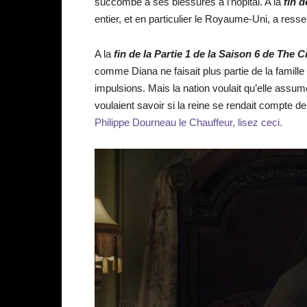
succombé à ses blessures à l’hôpital. A la
fin 
entier, et en particulier le Royaume-Uni, a res
A la
fin de la Partie 1 de la Saison 6 de The 
comme Diana ne faisait plus partie de la famille 
impulsions. Mais la nation voulait qu’elle assum
voulaient savoir si la reine se rendait compte d
Philippe Dourneau le Chauffeur, lisez ceci.