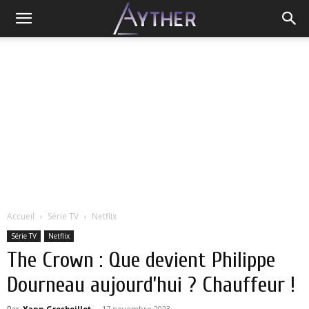
Accueil
Série TV
Netflix
Série TV
Netflix
The Crown : Que devient Philippe
Dourneau aujourd’hui ? Chauffeur !
Par
Yann Grosboillot
-
17 novembre 2023