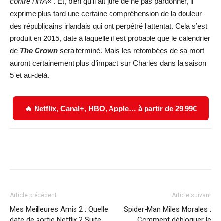
contre l’IRA
« . Et, bien qu’il ait juré de ne pas pardonner, il
exprime plus tard une certaine compréhension de la douleur
des républicains irlandais qui ont perpétré l’attentat. Cela s’est
produit en 2015, date à laquelle il est probable que le calendrier
de
The Crown
sera terminé. Mais les retombées de sa mort
auront certainement plus d’impact sur Charles dans la saison
5 et au-delà.
🔥 Netflix, Canal+, HBO, Apple… à partir de 29,99€
Facebook
X
WhatsApp
Email
Article précédent
Article suivant
Mes Meilleures Amis 2 : Quelle
Spider-Man Miles Morales :
date de sortie Netflix ? Suite
Comment débloquer le