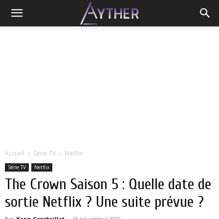
Accueil
Série TV
Netflix
Série TV
Netflix
The Crown Saison 5 : Quelle date de
sortie Netflix ? Une suite prévue ?
Par
Yann Grosboillot
-
15 novembre 2020