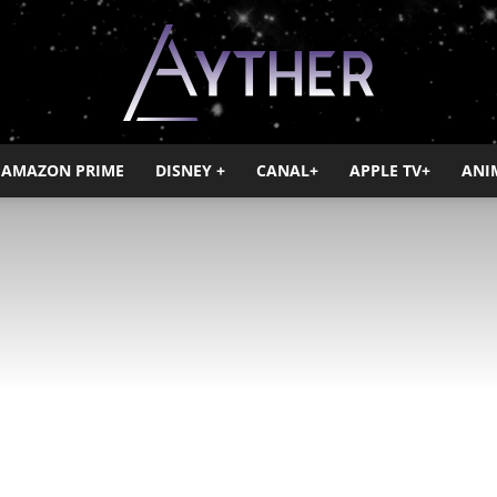
AMAZON PRIME
DISNEY +
CANAL+
APPLE TV+
ANI
Ayther