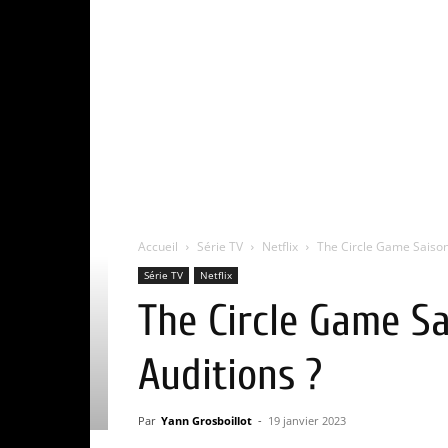
Accueil
Série TV
Netflix
The Circle Game Saison 6
Série TV
Netflix
The Circle Game Sai
Auditions ?
Par
Yann Grosboillot
-
19 janvier 2023