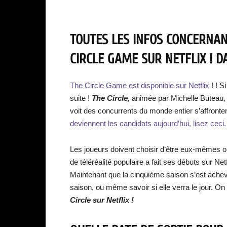
TOUTES LES INFOS CONCERNANT
CIRCLE GAME SUR NETFLIX ! DA
The Circle Game est disponible sur Netflix
! ! 
suite !
The Circle,
animée par Michelle Buteau, e
voit des concurrents du monde entier s’affronte
deviennent les candidats aujourd’hui, lisez ceci.
Les joueurs doivent choisir d’être eux-mêmes o
de téléréalité populaire a fait ses débuts sur Ne
Maintenant que la cinquième saison s’est achev
saison, ou même savoir si elle verra le jour. On
Circle sur Netflix !