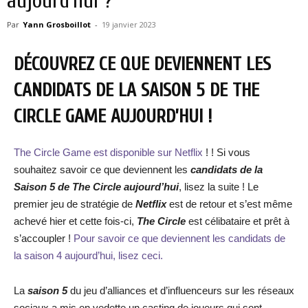
aujourd’hui ?
Par
Yann Grosboillot
-
19 janvier 2023
DÉCOUVREZ CE QUE DEVIENNENT LES
CANDIDATS DE LA SAISON 5 DE THE
CIRCLE GAME AUJOURD’HUI !
The Circle Game est disponible sur Netflix
! ! Si vous
souhaitez savoir ce que deviennent les
candidats de la
Saison 5 de The Circle aujourd’hui
, lisez la suite ! Le
premier jeu de stratégie de
Netflix
est de retour et s’est même
achevé hier et cette fois-ci,
The Circle
est célibataire et prêt à
s’accoupler !
Pour savoir ce que deviennent les candidats de
la saison 4 aujourd’hui, lisez ceci.
La
saison 5
du jeu d’alliances et d’influenceurs sur les réseaux
sociaux a mis en vedette un casting de joueurs qui sont